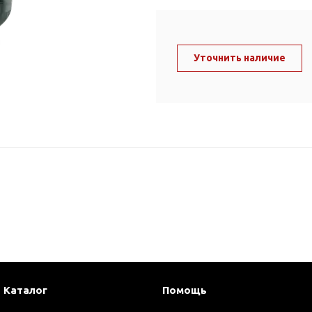
ль и крепеж
Комплектующие
анги
Корпус фильтра
Д и PPR
Уточнить наличие
Сменные элементы
Стационарные фильтры
лекс
Комплекты картриджей
для PPR-труб
Комплетующие
 герметики,
Питьевые системы
очистки
Фильтры-кувшины
Кувшины
Сменные элементы
Каталог
Помощь