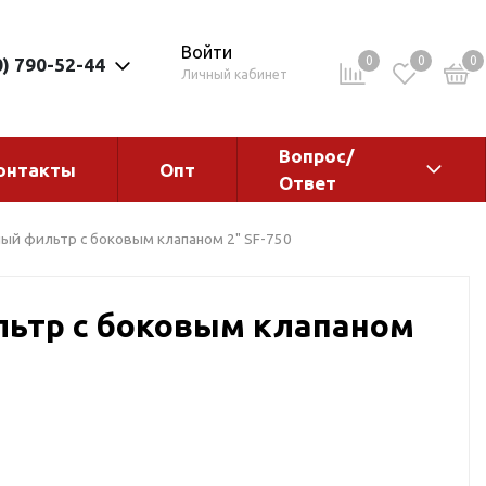
Войти
0
0
0
0) 790-52-44
Личный кабинет
Вопрос/
онтакты
Опт
Ответ
ементы
Электрокотлы. Водонагреватели.
ый фильтр с боковым клапаном 2" SF-750
Стабилизаторы
Водонагреватели
ьтр с боковым клапаном
Электрокотлы
ы