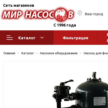
Сеть магазинов
Ваш город
С 1996 года
Каталог
Фильтрация
Насосное оборудование
Монтажное
Главная
Каталог
Насосное оборудование
Насосы для фон
автоматик
Поверхностные насосы
Полив
Бытовые
Шкафы упр
Горизонтальные
многоступенчатые
Автоматика
Вертикальные
водоснабж
многоступенчатые
Краны и ги
Консольно-
Оголовки и
моноблочные