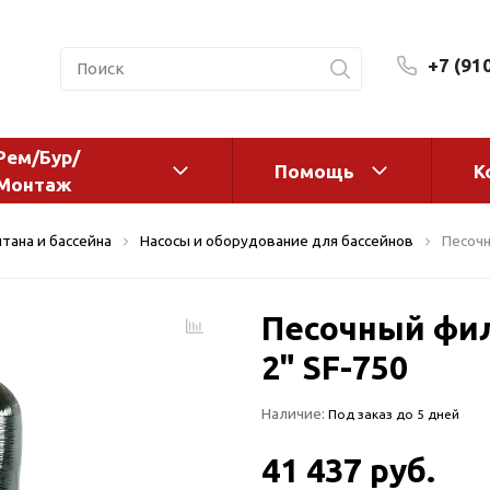
+7 (91
Рем/Бур/
Помощь
К
Монтаж
 оборудование и
Фильтры и сменные эл
тана и бассейна
Насосы и оборудование для бассейнов
Песочн
а
Системы очистки воды
Комплектующие
Песочный фил
авления
Реагенты
 для систем
2" SF-750
Фильтрующие среды
ения
Системы фильтрации
Наличие:
Под заказ до 5 дней
BWT
дранты
Магистральные фильтр
 адаптеры
41 437 руб.
Гейзер