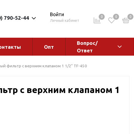
Войти
0
0
0
0) 790-52-44
Личный кабинет
Вопрос/
онтакты
Опт
Ответ
ементы
Электрокотлы. Водонагреватели.
ый фильтр с верхним клапаном 1 1/2" TF-450
Стабилизаторы
Водонагреватели
ьтр с верхним клапаном 1
Электрокотлы
ы