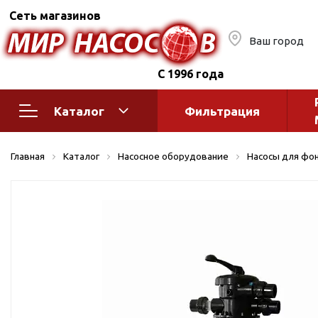
Сеть магазинов
Ваш город
С 1996 года
Каталог
Фильтрация
Насосное оборудование
Монтажное
Главная
Каталог
Насосное оборудование
Насосы для фон
автоматик
Поверхностные насосы
Полив
Бытовые
Шкафы упр
Горизонтальные
многоступенчатые
Автоматика
Вертикальные
водоснабж
многоступенчатые
Краны и ги
Консольно-
Оголовки и
моноблочные