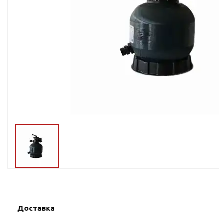
Тросы,кабе
Насосные станции
Трубы и шл
Скважинные
центробежные насосы
Фитинги ПН
Насосы бытовые (1-
ПНД
фазные)
ПНД Джи
Насосы промышленные
Фитинги 
(3х-фазные)
Фурнитура,
Вибрационные насосы
прокладки
Винтовые насосы
Дренаж и канализация
Шламовые насосы
Дренажные насосы
Канализационные
установки
Фекальные насосы
Доставка
Насосы для циркуляции,