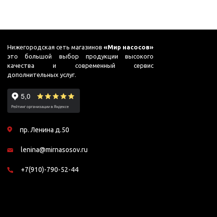
ГВС и повышения
давления
Циркуляционные
насосы фланцевые
Нижегородская сеть магазинов
«Мир насосов»
Циркуляционные
это большой выбор продукции высокого
качества и современный сервис
насосы (сухой ротор)
дополнительных услуг.
Насосы для повышения
давления
Рециркуляционные
насосы для ГВС
пр. Ленина д.50
Циркуляционные
насосы резьбовые
lenina@mirnasosov.ru
Колодезные насосы
+7(910)-790-52-44
Насосы для фонтана и
бассейна
Фонтанные насосы
Насосы и оборудование