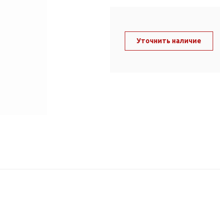
ль и крепеж
Комплектующие
анги
Корпус фильтра
Д и PPR
Уточнить наличие
Сменные элементы
Стационарные фильтры
лекс
Комплекты картриджей
для PPR-труб
Комплетующие
 герметики,
Питьевые системы
очистки
Фильтры-кувшины
Кувшины
Сменные элементы