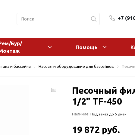
+7 (91
Рем/Бур/
Помощь
К
Монтаж
 оборудование и
Фильтры и сменные эл
тана и бассейна
Насосы и оборудование для бассейнов
Песочн
а
Системы очистки воды
Комплектующие
Песочный фил
авления
Реагенты
 для систем
1/2" TF-450
Фильтрующие среды
ения
Системы фильтрации
Наличие:
Под заказ до 5 дней
BWT
дранты
Магистральные фильтр
 адаптеры
19 872 руб.
Гейзер