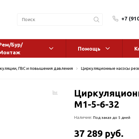
+7 (91
Рем/Бур/
Помощь
К
Монтаж
 оборудование и
Фильтры и сменные эл
куляции, ГВС и повышения давления
Циркуляционные насосы ре
а
Системы очистки воды
Комплектующие
Циркуляционн
авления
Реагенты
 для систем
M1-5-6-32
Фильтрующие среды
ения
Системы фильтрации
Наличие:
Под заказ до 5 дней
BWT
дранты
Магистральные фильтр
 адаптеры
37 289 руб.
Гейзер