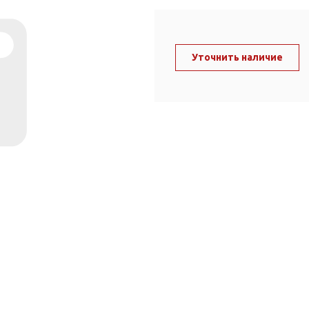
ль и крепеж
Комплектующие
анги
Корпус фильтра
Д и PPR
Уточнить наличие
Сменные элементы
Стационарные фильтры
лекс
Комплекты картриджей
для PPR-труб
Комплетующие
 герметики,
Питьевые системы
очистки
Фильтры-кувшины
Кувшины
Сменные элементы