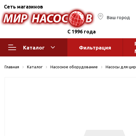
Сеть магазинов
Ваш город
С 1996 года
Каталог
Фильтрация
Насосное оборудование
Монтажное
Главная
Каталог
Насосное оборудование
Насосы для цир
автоматик
Поверхностные насосы
Полив
Бытовые
Шкафы упр
Горизонтальные
многоступенчатые
Автоматика
Вертикальные
водоснабж
многоступенчатые
Краны и ги
Консольно-
Оголовки и
моноблочные