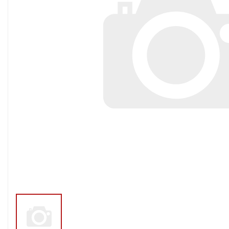
Тросы,кабе
Насосные станции
Трубы и шл
Скважинные
центробежные насосы
Фитинги ПН
Насосы бытовые (1-
ПНД
фазные)
ПНД Джи
Насосы промышленные
Фитинги 
(3х-фазные)
Фурнитура,
Вибрационные насосы
прокладки
Винтовые насосы
Дренаж и канализация
Шламовые насосы
Дренажные насосы
Канализационные
установки
Фекальные насосы
Насосы для циркуляции,