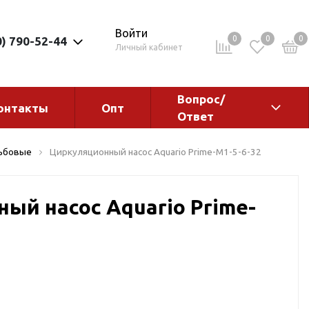
Войти
0
0
0
0) 790-52-44
Личный кабинет
Вопрос/
онтакты
Опт
Ответ
ементы
Электрокотлы. Водонагреватели.
зьбовые
Циркуляционный насос Aquario Prime-M1-5-6-32
Стабилизаторы
Водонагреватели
ый насос Aquario Prime-
Электрокотлы
ы