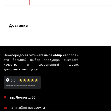
ГВС и повышения
давления
Циркуляционные
насосы фланцевые
Доставка
Циркуляционные
насосы (сухой ротор)
Насосы для повышения
давления
Рециркуляционные
Нижегородская сеть магазинов
«Мир насосов»
насосы для ГВС
это большой выбор продукции высокого
качества и современный сервис
Циркуляционные
дополнительных услуг.
насосы резьбовые
Колодезные насосы
Насосы для фонтана и
бассейна
пр. Ленина д.50
Фонтанные насосы
lenina@mirnasosov.ru
Насосы и оборудование