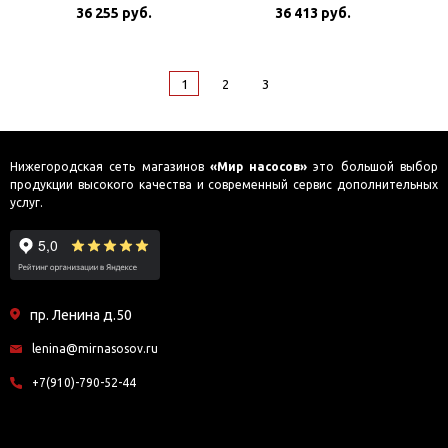
скоростной
36 255 руб.
36 413 руб.
1
2
3
Нижегородская сеть магазинов
«Мир насосов»
это большой выбор
продукции высокого качества и современный сервис дополнительных
услуг.
пр. Ленина д.50
lenina@mirnasosov.ru
+7(910)-790-52-44