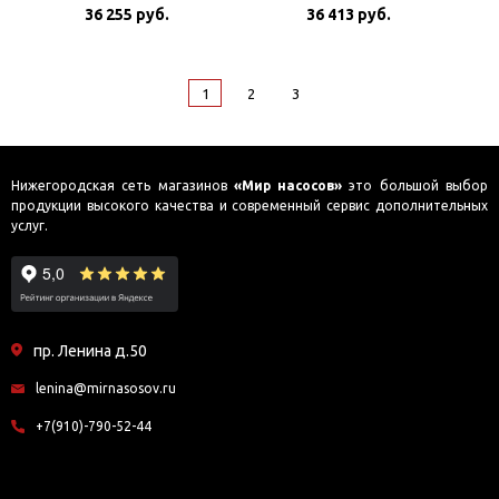
скоростной
36 255 руб.
36 413 руб.
1
2
3
Нижегородская сеть магазинов
«Мир насосов»
это большой выбор
продукции высокого качества и современный сервис дополнительных
услуг.
пр. Ленина д.50
lenina@mirnasosov.ru
+7(910)-790-52-44