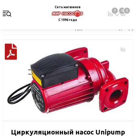
Сеть магазинов
0
0
0
С 1996 года
Главная
Каталог
Насосное оборудование
Насосы для цир
Циркуляционный насос Unipump