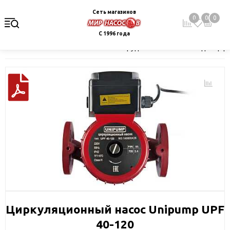
Сеть магазинов
0
0
0
С 1996 года
Главная
Каталог
Насосное оборудование
Насосы для цир
Циркуляционный насос Unipump UPF
40-120