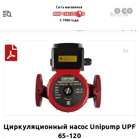
Сеть магазинов
0
0
0
С 1996 года
Главная
Каталог
Насосное оборудование
Насосы для цир
Циркуляционный насос Unipump UPF
65-120