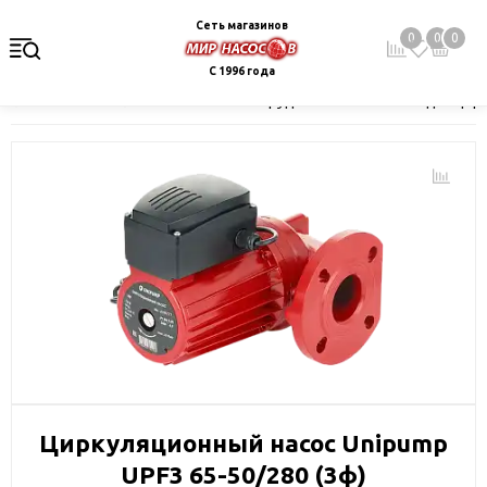
Сеть магазинов
0
0
0
С 1996 года
Главная
Каталог
Насосное оборудование
Насосы для цир
Циркуляционный насос Unipump
UPF3 65-50/280 (3ф)