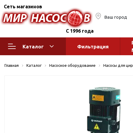
Сеть магазинов
Ваш город
С 1996 года
Каталог
Фильтрация
Насосное оборудование
Монтажное
Главная
Каталог
Насосное оборудование
Насосы для цир
автоматик
Поверхностные насосы
Полив
Бытовые
Шкафы упр
Горизонтальные
многоступенчатые
Автоматика
Вертикальные
водоснабж
многоступенчатые
Краны и ги
Консольно-
Оголовки и
моноблочные