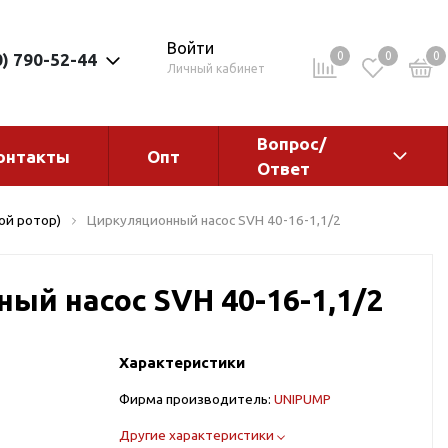
Войти
0
0
0
0) 790-52-44
Личный кабинет
Вопрос/
онтакты
Опт
Ответ
ементы
Электрокотлы. Водонагреватели.
ой ротор)
Циркуляционный насос SVH 40-16-1,1/2
Стабилизаторы
Водонагреватели
ый насос SVH 40-16-1,1/2
Электрокотлы
Характеристики
Фирма производитель:
UNIPUMP
ы
Другие характеристики