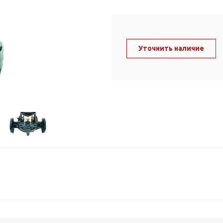
ль и крепеж
Комплектующие
анги
Корпус фильтра
Д и PPR
Сменные элементы
Уточнить наличие
Стационарные фильтры
лекс
Комплекты картриджей
для PPR-труб
Комплетующие
 герметики,
Питьевые системы
очистки
Фильтры-кувшины
Кувшины
Сменные элементы