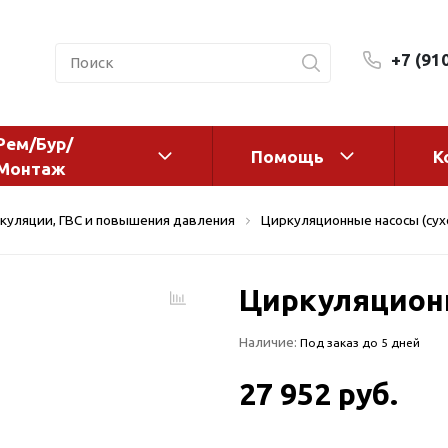
+7 (91
Рем/Бур/
Помощь
К
Монтаж
 оборудование и
Фильтры и сменные эл
куляции, ГВС и повышения давления
Циркуляционные насосы (сух
а
Системы очистки воды
Комплектующие
Циркуляционн
авления
Реагенты
 для систем
Фильтрующие среды
Наличие:
Под заказ до 5 дней
ения
Системы фильтрации
BWT
дранты
27 952 руб.
Магистральные фильтр
 адаптеры
Гейзер