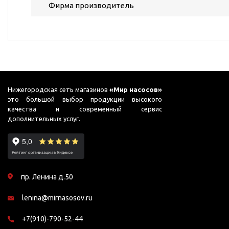
ГВС и повышения
Фирма производитель
давления
Циркуляционные
насосы фланцевые
Циркуляционные
насосы (сухой ротор)
Насосы для повышения
Нижегородская сеть магазинов
«Мир насосов»
давления
это большой выбор продукции высокого
качества и современный сервис
Рециркуляционные
дополнительных услуг.
насосы для ГВС
Циркуляционные
насосы резьбовые
Колодезные насосы
пр. Ленина д.50
Насосы для фонтана и
бассейна
lenina@mirnasosov.ru
Фонтанные насосы
+7(910)-790-52-44
Насосы и оборудование