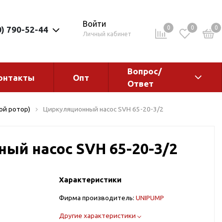
Войти
0
0
0
0) 790-52-44
Личный кабинет
Вопрос/
онтакты
Опт
Ответ
ементы
Электрокотлы. Водонагреватели.
ой ротор)
Циркуляционный насос SVH 65-20-3/2
Стабилизаторы
Водонагреватели
ый насос SVH 65-20-3/2
Электрокотлы
Характеристики
Фирма производитель:
UNIPUMP
ы
Другие характеристики