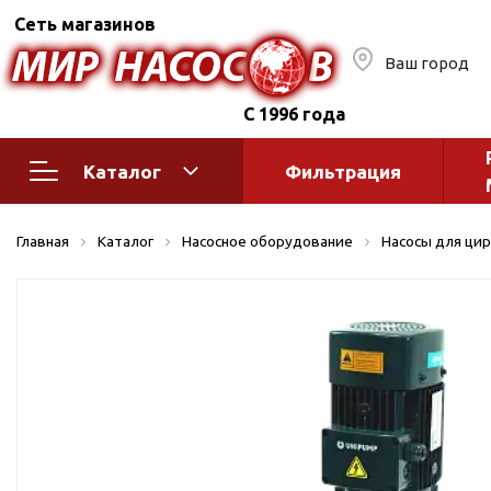
Сеть магазинов
Ваш город
С 1996 года
Каталог
Фильтрация
Насосное оборудование
Монтажное
Главная
Каталог
Насосное оборудование
Насосы для цир
автоматик
Поверхностные насосы
Полив
Бытовые
Шкафы упр
Горизонтальные
многоступенчатые
Автоматика
Вертикальные
водоснабж
многоступенчатые
Краны и ги
Консольно-
Оголовки и
моноблочные