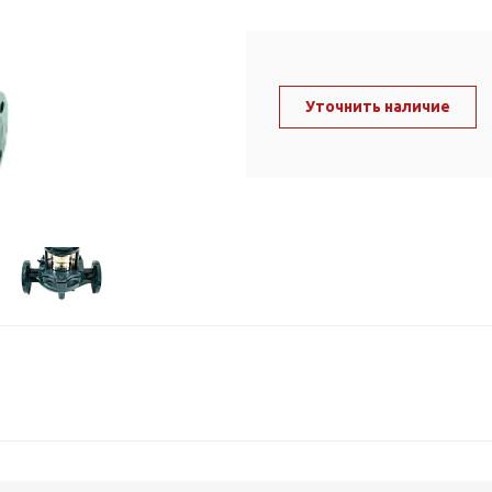
ль и крепеж
Комплектующие
анги
Корпус фильтра
Д и PPR
Сменные элементы
Уточнить наличие
Стационарные фильтры
лекс
Комплекты картриджей
для PPR-труб
Комплетующие
 герметики,
Питьевые системы
очистки
Фильтры-кувшины
Кувшины
Сменные элементы