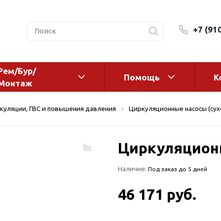
+7 (91
Рем/Бур/
Помощь
К
Монтаж
 оборудование и
Фильтры и сменные эл
куляции, ГВС и повышения давления
Циркуляционные насосы (сух
а
Системы очистки воды
Комплектующие
Циркуляционн
авления
Реагенты
 для систем
Фильтрующие среды
Наличие:
Под заказ до 5 дней
ения
Системы фильтрации
BWT
дранты
46 171 руб.
Магистральные фильтр
 адаптеры
Гейзер