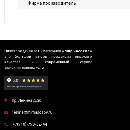
ГВС и повышения
Фирма производитель
давления
Циркуляционные
насосы фланцевые
Циркуляционные
насосы (сухой ротор)
Насосы для повышения
Нижегородская сеть магазинов
«Мир насосов»
давления
это большой выбор продукции высокого
качества и современный сервис
Рециркуляционные
дополнительных услуг.
насосы для ГВС
Циркуляционные
насосы резьбовые
Колодезные насосы
пр. Ленина д.50
Насосы для фонтана и
бассейна
lenina@mirnasosov.ru
Фонтанные насосы
+7(910)-790-52-44
Насосы и оборудование