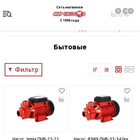
Сеть магазинов
0
0
0
С 1996 года
Главная
Каталог
Насосное оборудование
Поверхностные
Бытовые
Фильтр
Насос Jemix ПНВ-25-21
Насос JEMIX ПНВ-33-34 (ex