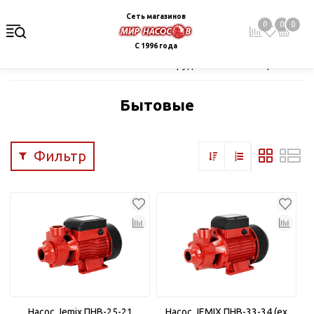
Сеть магазинов
0
0
0
С 1996 года
Главная
Каталог
Насосное оборудование
Поверхностные
Бытовые
Фильтр
Насос Jemix ПНВ-25-21
Насос JEMIX ПНВ-33-34 (ex