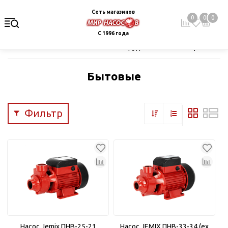
Сеть магазинов
0
0
0
С 1996 года
Главная
Каталог
Насосное оборудование
Поверхностные
Бытовые
Фильтр
Насос Jemix ПНВ-25-21
Насос JEMIX ПНВ-33-34 (ex