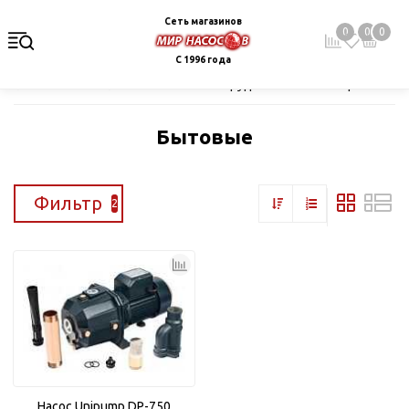
Сеть магазинов
0
0
0
С 1996 года
Главная
Каталог
Насосное оборудование
Поверхностные
Бытовые
Фильтр
2
Насос Unipump DP-750