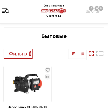
Сеть магазинов
0
0
0
С 1996 года
Главная
Каталог
Насосное оборудование
Поверхностные
Бытовые
Фильтр
2
Насос Jemix ПЦН/П-58-38