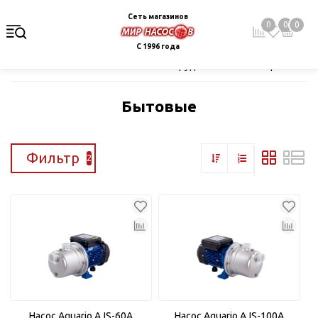
Сеть магазинов
0
0
0
С 1996 года
Главная
Каталог
Насосное оборудование
Поверхностные
Бытовые
Фильтр
2
Насос Aquario AJS-60A
Насос Aquario AJS-100А