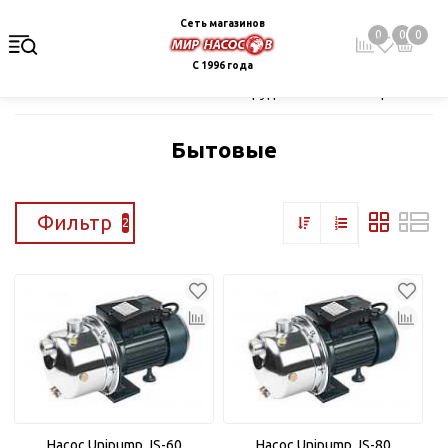
Сеть магазинов
0
0
0
С 1996 года
Главная
Каталог
Насосное оборудование
Поверхностные
Бытовые
Фильтр
2
Насос Unipump JS-60
Насос Unipump JS-80