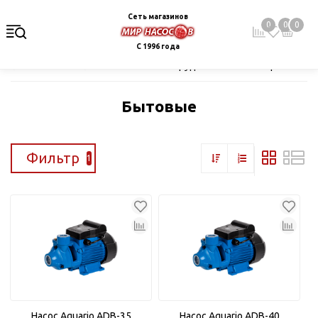
Сеть магазинов
0
0
0
С 1996 года
Главная
Каталог
Насосное оборудование
Поверхностные
Бытовые
Фильтр
1
Насос Aquario ADB-35
Насос Aquario ADB-40