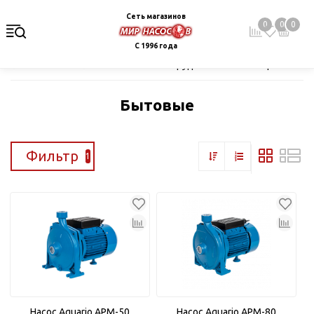
Сеть магазинов
0
0
0
С 1996 года
Главная
Каталог
Насосное оборудование
Поверхностные
Бытовые
Фильтр
1
Насос Aquario APM-50
Насос Aquario APM-80