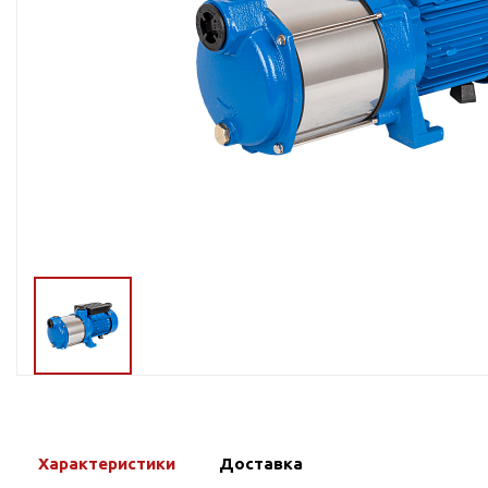
Тросы,кабе
Насосные станции
Трубы и шл
Скважинные
центробежные насосы
Фитинги ПН
Насосы бытовые (1-
ПНД
фазные)
ПНД Джи
Насосы промышленные
Фитинги 
(3х-фазные)
Фурнитура,
Вибрационные насосы
прокладки
Винтовые насосы
Дренаж и канализация
Шламовые насосы
Дренажные насосы
Канализационные
установки
Фекальные насосы
Характеристики
Доставка
Насосы для циркуляции,