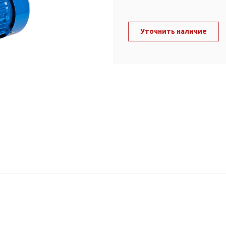
ль и крепеж
Комплектующие
анги
Корпус фильтра
Уточнить наличие
Д и PPR
Сменные элементы
Стационарные фильтры
лекс
Комплекты картриджей
для PPR-труб
Комплетующие
 герметики,
Питьевые системы
очистки
Фильтры-кувшины
Кувшины
Сменные элементы