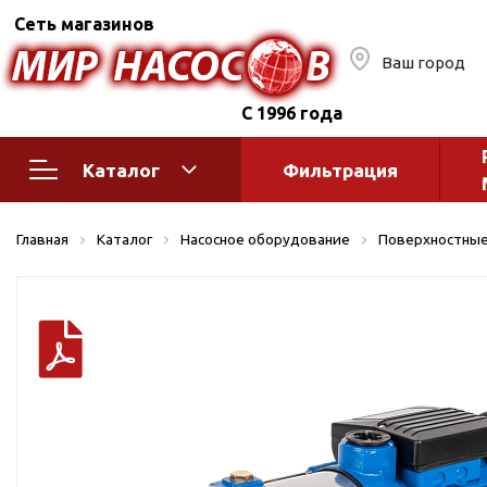
Сеть магазинов
Ваш город
С 1996 года
Каталог
Фильтрация
Насосное оборудование
Монтажное
Главная
Каталог
Насосное оборудование
Поверхностные
автоматик
Поверхностные насосы
Полив
Бытовые
Шкафы упр
Горизонтальные
многоступенчатые
Автоматика
Вертикальные
водоснабж
многоступенчатые
Краны и ги
Консольно-
Оголовки и
моноблочные