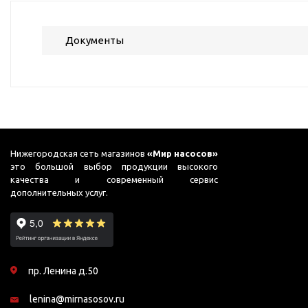
ГВС и повышения
давления
Документы
Циркуляционные
насосы фланцевые
Циркуляционные
насосы (сухой ротор)
Насосы для повышения
давления
Рециркуляционные
Нижегородская сеть магазинов
«Мир насосов»
насосы для ГВС
это большой выбор продукции высокого
качества и современный сервис
Циркуляционные
дополнительных услуг.
насосы резьбовые
Колодезные насосы
Насосы для фонтана и
бассейна
пр. Ленина д.50
Фонтанные насосы
lenina@mirnasosov.ru
Насосы и оборудование