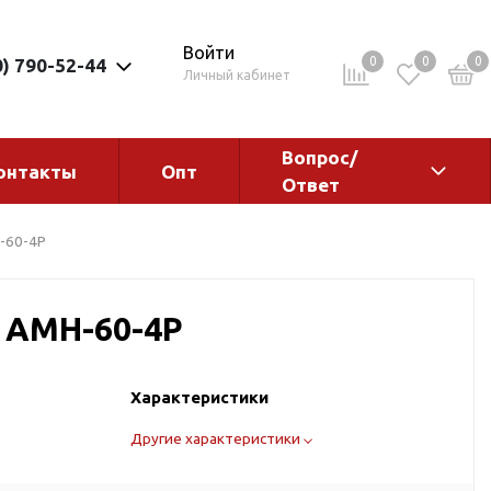
Войти
0
0
0
0) 790-52-44
Личный кабинет
Вопрос/
онтакты
Опт
Ответ
ементы
Электрокотлы. Водонагреватели.
H-60-4P
Стабилизаторы
Водонагреватели
o AMH-60-4P
Электрокотлы
Характеристики
Другие характеристики
ы