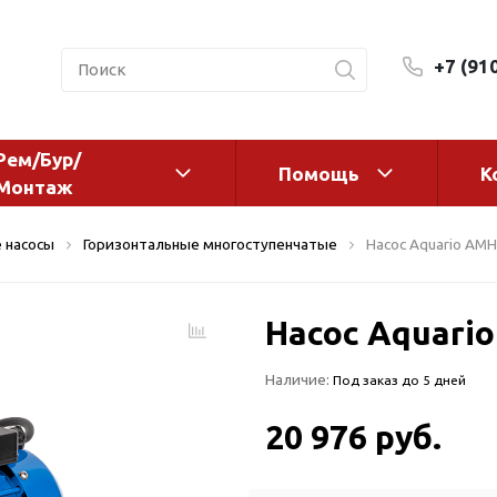
+7 (91
Рем/Бур/
Помощь
К
Монтаж
 оборудование и
Фильтры и сменные эл
 насосы
Горизонтальные многоступенчатые
Насос Aquario AM
а
Системы очистки воды
Комплектующие
Насос Aquari
авления
Реагенты
 для систем
Фильтрующие среды
Наличие:
Под заказ до 5 дней
ения
Системы фильтрации
BWT
дранты
20 976 руб.
Магистральные фильтр
 адаптеры
Гейзер