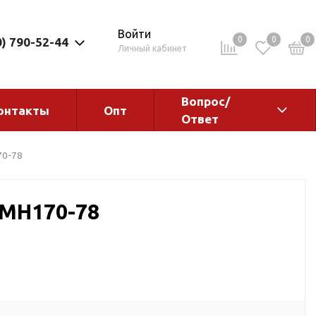
Войти
0
0
0
0) 790-52-44
Личный кабинет
Вопрос/
онтакты
Опт
Ответ
ементы
Электрокотлы. Водонагреватели.
70-78
Стабилизаторы
Водонагреватели
ГМН170-78
Электрокотлы
ы