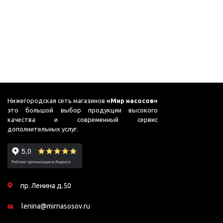
для бассейнов
Гидроаккумуляторы и
расширительные баки
Гидроаккумуляторы
Комплектующие для
расширительных баков
Мембраны и фланцы
Нижегородская сеть магазинов
«Мир насосов»
Расширительные баки
это большой выбор продукции высокого
Аренда
качества и современный сервис
дополнительных услуг.
Оборудование для перекачивания
Запчасти
топлива
Leo
Насосы для перекачки
Unipump
бензина
пр. Ленина д.50
Конденсат
Насосы для перекачки
lenina@mirnasosov.ru
Aquario
ДТ