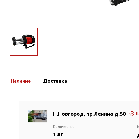
Тросы,кабе
Насосные станции
Трубы и шл
Скважинные
центробежные насосы
Фитинги ПН
Насосы бытовые (1-
ПНД
фазные)
ПНД Джи
Насосы промышленные
Фитинги 
(3х-фазные)
Фурнитура,
Вибрационные насосы
прокладки
Винтовые насосы
Наличие
Доставка
Дренаж и канализация
Шламовые насосы
Дренажные насосы
Канализационные
Н.Новгород, пр.Ленина д.50
Н
установки
Фекальные насосы
Количество
Насосы для циркуляции,
1 шт