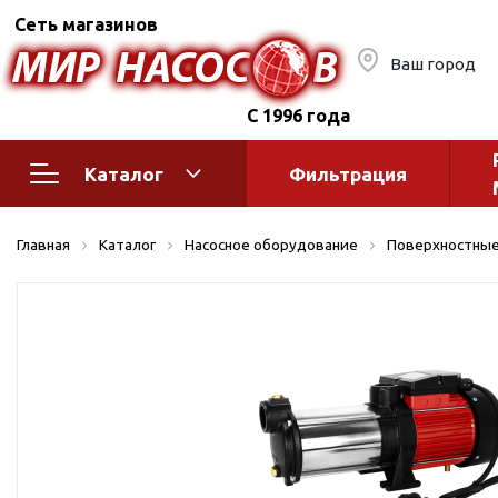
Сеть магазинов
Ваш город
С 1996 года
Каталог
Фильтрация
Насосное оборудование
Монтажное
Главная
Каталог
Насосное оборудование
Поверхностные
автоматик
Поверхностные насосы
Полив
Бытовые
Шкафы упр
Горизонтальные
многоступенчатые
Автоматика
Вертикальные
водоснабж
многоступенчатые
Краны и ги
Консольно-
Оголовки и
моноблочные