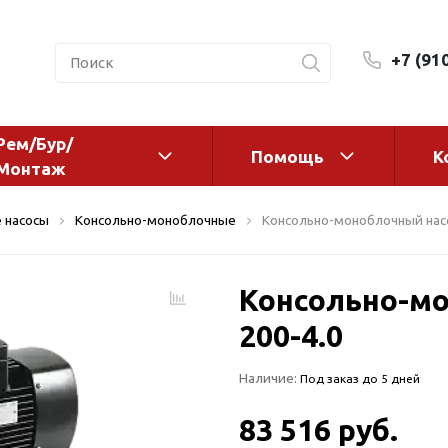
+7 (91
Рем/Бур/
Помощь
К
Монтаж
 оборудование и
Фильтры и сменные эл
 насосы
Консольно-моноблочные
Консольно-моноблочный насо
а
Системы очистки воды
Комплектующие
Консольно-мо
авления
Реагенты
 для систем
200-4.0
Фильтрующие среды
ения
Системы фильтрации
Наличие:
Под заказ до 5 дней
BWT
дранты
Магистральные фильтр
 адаптеры
83 516 руб.
Гейзер