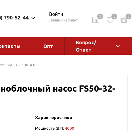
Войти
0
0
0
0) 790-52-44
Личный кабинет
Вопрос/
онтакты
Опт
Ответ
ементы
Электрокотлы. Водонагреватели.
с FS50-32-200-4.0
Стабилизаторы
Водонагреватели
ноблочный насос FS50-32-
Электрокотлы
Характеристики
ы
Мощность (Вт):
4000