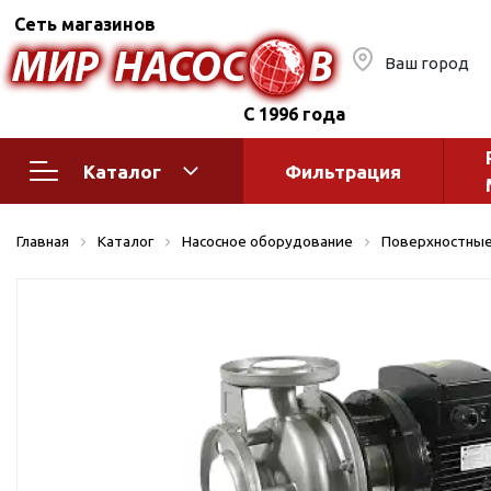
Сеть магазинов
Ваш город
С 1996 года
Каталог
Фильтрация
Насосное оборудование
Монтажное
Главная
Каталог
Насосное оборудование
Поверхностные
автоматик
Поверхностные насосы
Полив
Бытовые
Шкафы упр
Горизонтальные
многоступенчатые
Автоматика
Вертикальные
водоснабж
многоступенчатые
Краны и ги
Консольно-
Оголовки и
моноблочные