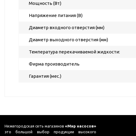
ГВС и повышения
Мощность (Вт)
давления
Напряжение питания (В)
Циркуляционные
насосы фланцевые
Диаметр входного отверстия (мм)
Циркуляционные
Диаметр выходного отверстия (мм)
насосы (сухой ротор)
Насосы для повышения
Температура перекачиваемой жидкости:
давления
Фирма производитель
Рециркуляционные
насосы для ГВС
Гарантия (мес.)
Циркуляционные
насосы резьбовые
Колодезные насосы
Насосы для фонтана и
бассейна
Фонтанные насосы
Нижегородская сеть магазинов
«Мир насосов»
это большой выбор продукции высокого
Насосы и оборудование