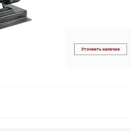
ль и крепеж
Комплектующие
анги
Корпус фильтра
Д и PPR
Сменные элементы
Стационарные фильтры
лекс
Комплекты картриджей
для PPR-труб
Уточнить наличие
Комплетующие
 герметики,
Питьевые системы
очистки
Фильтры-кувшины
Кувшины
Сменные элементы