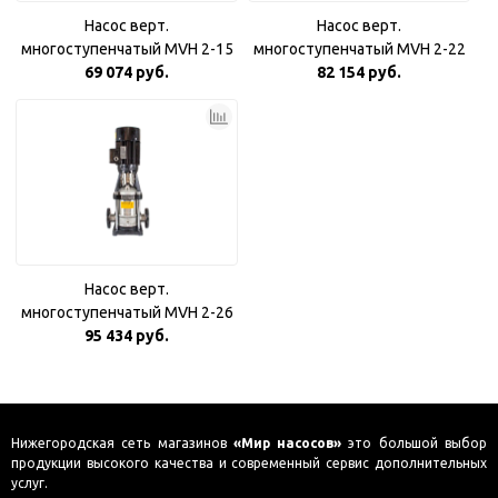
Насос верт.
Насос верт.
многоступенчатый MVH 2-15
многоступенчатый MVH 2-22
(Qном 2м3, Hном 114м, DN25,
69 074 руб.
(Qном 2м3, Hном 165м, DN25,
82 154 руб.
1,5 кВт)
2,2 кВт)
Насос верт.
многоступенчатый MVH 2-26
(Qном 2м3, Hном 194м, DN25,
95 434 руб.
3 кВт)
Нижегородская сеть магазинов
«Мир насосов»
это большой выбор
продукции высокого качества и современный сервис дополнительных
услуг.