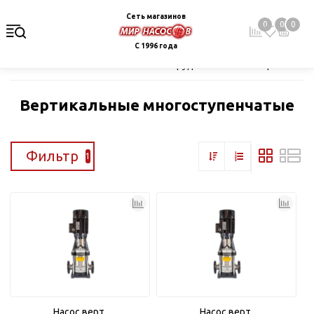
Сеть магазинов
0
0
0
С 1996 года
Главная
Каталог
Насосное оборудование
Поверхностные
Вертикальные многоступенчатые
Фильтр
1
Насос верт.
Насос верт.