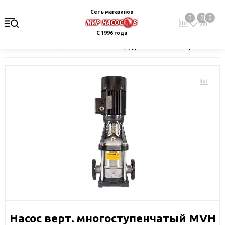
Сеть магазинов
0
0
0
С 1996 года
Главная
Каталог
Насосное оборудование
Поверхностные 
Насос верт. многоступенчатый MVH