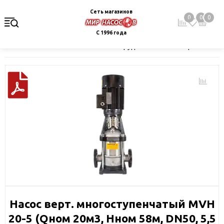
Сеть магазинов
0
0
0
С 1996 года
Главная
Каталог
Насосное оборудование
Поверхностные 
Насос верт. многоступенчатый MVH
20-5 (Qном 20м3, Hном 58м, DN50, 5,5