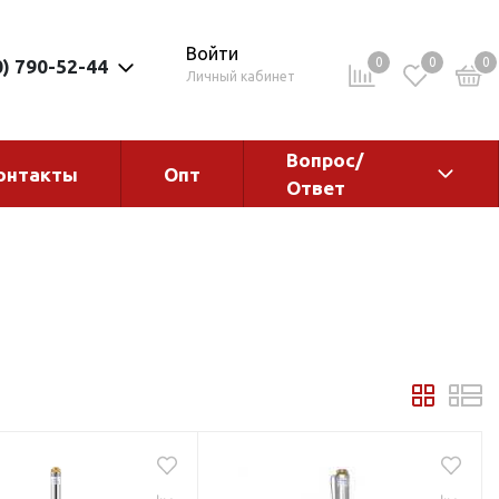
Войти
0
0
0
0) 790-52-44
Личный кабинет
Вопрос/
онтакты
Опт
Ответ
ементы
Электрокотлы. Водонагреватели.
Стабилизаторы
Водонагреватели
Электрокотлы
ы