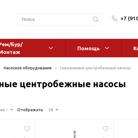
+7 (91
Рем/Бур/
Помощь
К
Монтаж
 оборудование и
Фильтры и сменные эл
Насосное оборудование
Скважинные центробежные насосы
а
Системы очистки воды
ные центробежные насосы
Комплектующие
авления
Реагенты
 для систем
Фильтрующие среды
ения
не ↑
Отображать:
28
Системы фильтрации
BWT
дранты
Магистральные фильтр
 адаптеры
Гейзер