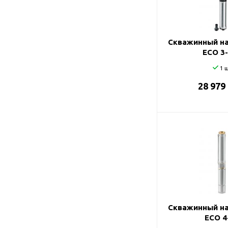
Подшипник
Насосы для перекачки
DAB
масел
Jemix
Скважинный на
Джилекс
ECO 3
1 ш
28 979
Скважинный на
ECO 4