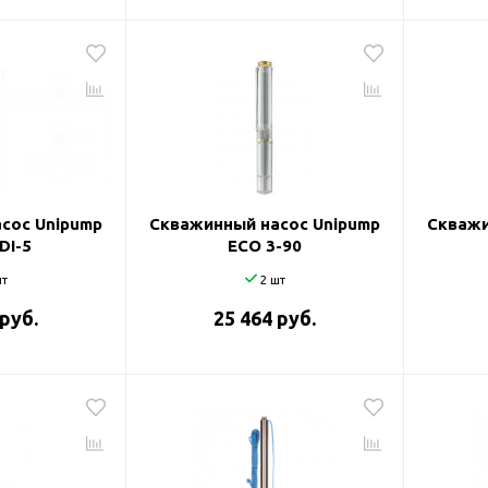
сос Unipump
Скважинный насос Unipump
Скважи
DI-5
ECO 3-90
т
2 шт
 руб.
25 464 руб.
оры