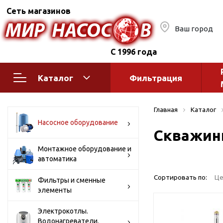
Сеть магазинов
Ваш город
С 1996 года
Каталог
Фильтрация
Насосное оборудование
Монтажное
Главная
Каталог
автоматик
Поверхностные насосы
Насосное оборудование
Скважин
Полив
Бытовые
Шкафы упр
Горизонтальные
Монтажное оборудование и
автоматика
многоступенчатые
Автоматика
Вертикальные
водоснабж
Сортировать по:
Це
Фильтры и сменные
многоступенчатые
элементы
Краны и ги
Консольно-
Оголовки и
моноблочные
Электрокотлы.
Водонагреватели.