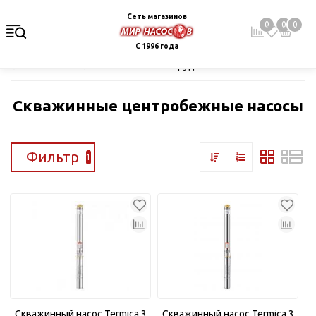
Сеть магазинов
0
0
0
С 1996 года
Главная
Каталог
Насосное оборудование
Скважинные це
Скважинные центробежные насосы
Фильтр
1
Скважинный насос Termica 3
Скважинный насос Termica 3