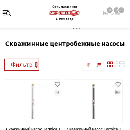
Сеть магазинов
0
0
0
С 1996 года
Главная
Каталог
Насосное оборудование
Скважинные це
Скважинные центробежные насосы
Фильтр
1
Скважинный насос Termica 3
Скважинный насос Termica 3