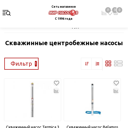
Сеть магазинов
0
0
0
С 1996 года
Главная
Каталог
Насосное оборудование
Скважинные це
Скважинные центробежные насосы
Фильтр
1
Скважинный насос Termica 3
Скважинный насос Belamos