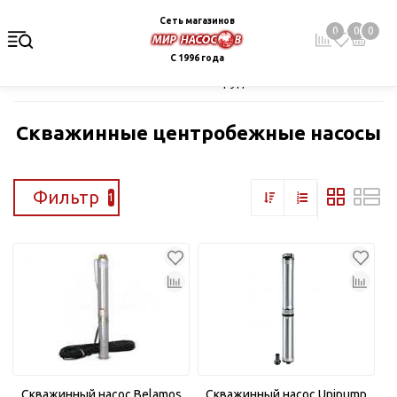
Сеть магазинов
0
0
0
С 1996 года
Главная
Каталог
Насосное оборудование
Скважинные це
Скважинные центробежные насосы
Фильтр
1
Скважинный насос Belamos
Скважинный насос Unipump