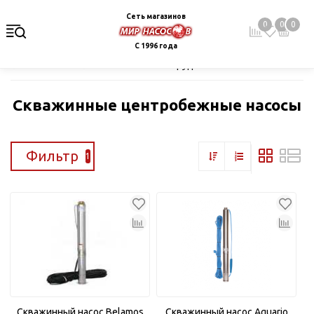
Сеть магазинов
0
0
0
С 1996 года
Главная
Каталог
Насосное оборудование
Скважинные це
Скважинные центробежные насосы
Фильтр
1
Скважинный насос Belamos
Скважинный насос Aquario