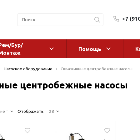
+7 (91
Рем/Бур/
Помощь
К
Монтаж
 оборудование и
Фильтры и сменные эл
Насосное оборудование
Скважинные центробежные насосы
а
Системы очистки воды
ные центробежные насосы
Комплектующие
авления
Реагенты
 для систем
Фильтрующие среды
ения
не ↑
Отображать:
28
Системы фильтрации
BWT
дранты
Магистральные фильтр
 адаптеры
Гейзер