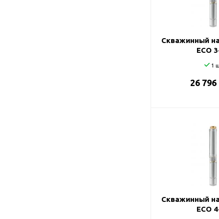
Подшипник
Насосы для перекачки
DAB
масел
Jemix
Скважинный на
Джилекс
ECO 3
1 ш
26 796
Скважинный на
ECO 4