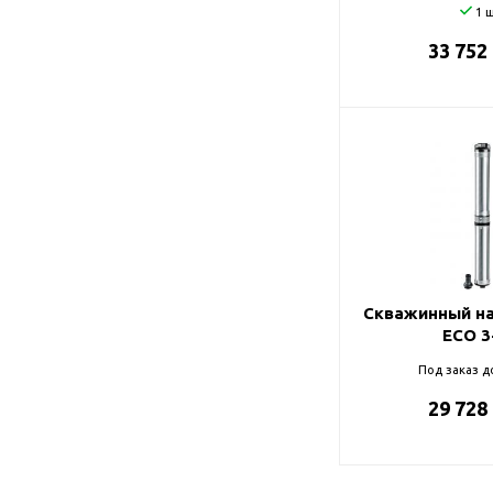
1 ш
33 752
Скважинный на
ECO 3
Под заказ д
29 728