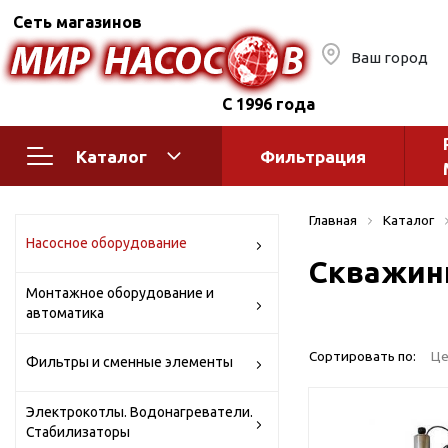
Сеть магазинов
Ваш город
С 1996 года
Каталог
Фильтрация
Насосное оборудование
Монтажное
Главная
Каталог
автоматик
Поверхностные насосы
Насосное оборудование
Скважин
Полив
Бытовые
Монтажное оборудование и
Шкафы упр
Горизонтальные
автоматика
многоступенчатые
Автоматика
Вертикальные
водоснабж
Сортировать по:
Це
Фильтры и сменные элементы
многоступенчатые
Краны и ги
Консольно-
Электрокотлы. Водонагреватели.
Оголовки и
моноблочные
Стабилизаторы