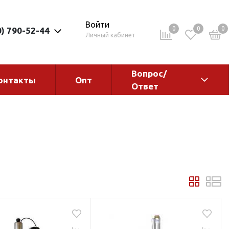
Войти
0
0
0
0) 790-52-44
Личный кабинет
Вопрос/
онтакты
Опт
Ответ
ементы
Электрокотлы. Водонагреватели.
Стабилизаторы
Водонагреватели
Электрокотлы
ы