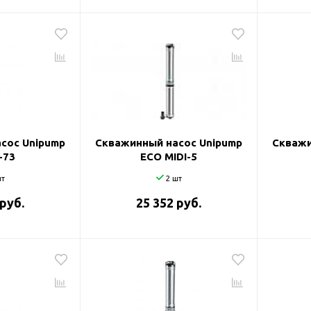
сос Unipump
Скважинный насос Unipump
Скважи
-73
ECO MIDI-5
т
2 шт
 руб.
25 352 руб.
оры