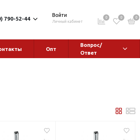
Войти
0
0
0
0) 790-52-44
Личный кабинет
Вопрос/
онтакты
Опт
Ответ
ементы
Электрокотлы. Водонагреватели.
Стабилизаторы
Водонагреватели
Электрокотлы
ы