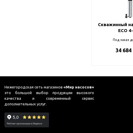
Подшипник
Насосы для перекачки
99
DAB
масел
Jemix
Скважинный на
Джилекс
ECO 4
Под заказ д
34 684
Нижегородская сеть магазинов
«Мир насосов»
это большой выбор продукции высокого
качества и современный сервис
дополнительных услуг.