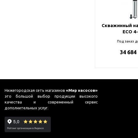
Подшипник
Насосы для перекачки
98
DAB
масел
99
Jemix
Скважинный на
Джилекс
ECO 4
Под заказ д
34 684
Нижегородская сеть магазинов
«Мир насосов»
это большой выбор продукции высокого
качества и современный сервис
дополнительных услуг.