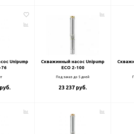
сос Unipump
Скважинный насос Unipump
Скважи
-76
ECO 2-100
т
Под заказ до 5 дней
П
 руб.
23 237 руб.
оры