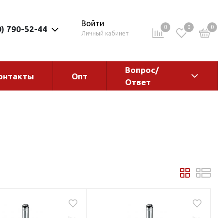
Войти
0
0
0
0) 790-52-44
Личный кабинет
Вопрос/
онтакты
Опт
Ответ
ементы
Электрокотлы. Водонагреватели.
Стабилизаторы
Водонагреватели
Электрокотлы
ы