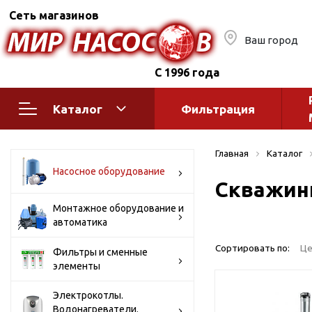
Сеть магазинов
Ваш город
С 1996 года
Каталог
Фильтрация
Насосное оборудование
Монтажное
Главная
Каталог
автоматик
Поверхностные насосы
Насосное оборудование
Скважин
Полив
Бытовые
Шкафы упр
Горизонтальные
Монтажное оборудование и
автоматика
многоступенчатые
Автоматика
Вертикальные
водоснабж
Сортировать по:
Це
Фильтры и сменные
многоступенчатые
элементы
Краны и ги
Консольно-
Оголовки и
моноблочные
Электрокотлы.
Водонагреватели.