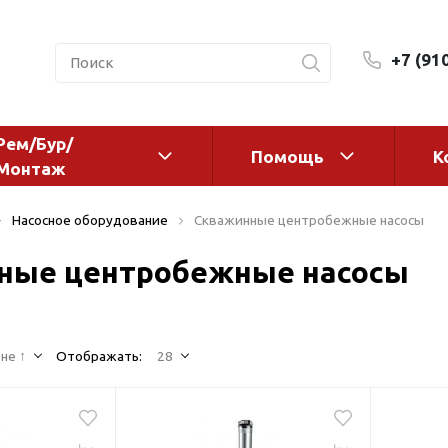
+7 (91
Рем/Бур/
Помощь
К
Монтаж
 оборудование и
Фильтры и сменные эл
Насосное оборудование
Скважинные центробежные насосы
а
Системы очистки воды
ные центробежные насосы
Комплектующие
авления
Реагенты
 для систем
Фильтрующие среды
ения
не ↑
Отображать:
28
Системы фильтрации
BWT
дранты
Магистральные фильтр
 адаптеры
Гейзер