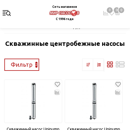
Сеть магазинов
0
0
0
С 1996 года
Главная
Каталог
Насосное оборудование
Скважинные це
Скважинные центробежные насосы
Фильтр
2
Скважинный насос Unipump
Скважинный насос Unipump