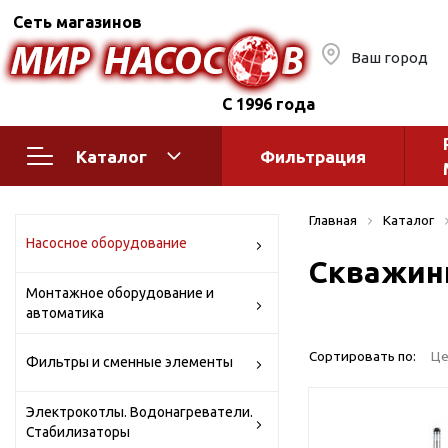
Сеть магазинов
Ваш город
С 1996 года
Каталог
Фильтрация
Насосное оборудование
Монтажное
Главная
Каталог
автоматик
Поверхностные насосы
Насосное оборудование
Скважин
Полив
Бытовые
Монтажное оборудование и
Шкафы упр
Горизонтальные
автоматика
многоступенчатые
Автоматика
Вертикальные
водоснабж
Сортировать по:
Це
Фильтры и сменные элементы
многоступенчатые
Краны и ги
Консольно-
Электрокотлы. Водонагреватели.
Оголовки и
моноблочные
Стабилизаторы