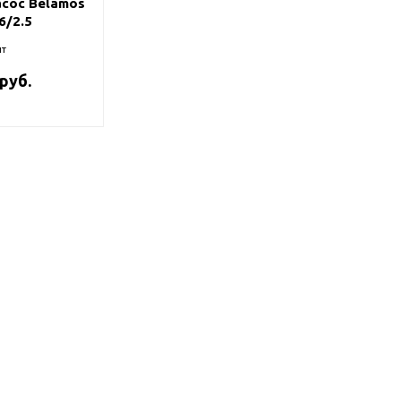
сос Belamos
6/2.5
т
 руб.