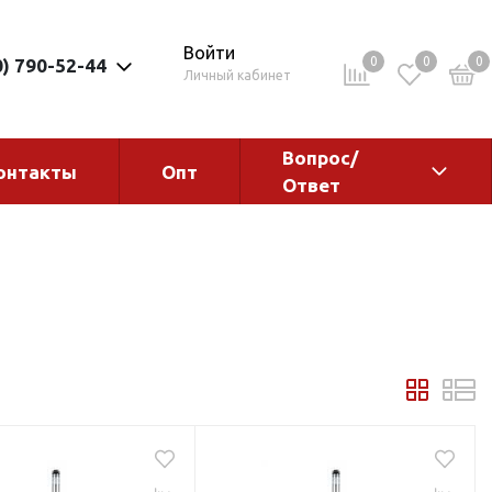
Войти
0
0
0
0) 790-52-44
Личный кабинет
Вопрос/
онтакты
Опт
Ответ
ементы
Электрокотлы. Водонагреватели.
Стабилизаторы
Водонагреватели
Электрокотлы
ы