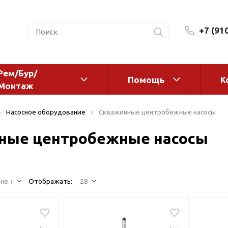
+7 (91
Рем/Бур/
Помощь
К
Монтаж
 оборудование и
Фильтры и сменные эл
Насосное оборудование
Скважинные центробежные насосы
а
Системы очистки воды
ные центробежные насосы
Комплектующие
авления
Реагенты
 для систем
Фильтрующие среды
ения
не ↑
Отображать:
28
Системы фильтрации
BWT
дранты
Магистральные фильтр
 адаптеры
Гейзер