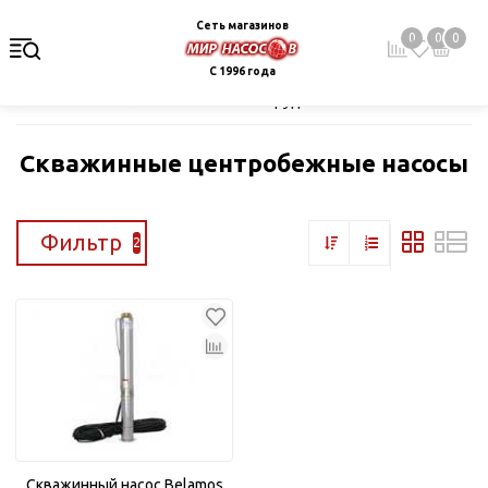
Сеть магазинов
0
0
0
С 1996 года
Главная
Каталог
Насосное оборудование
Скважинные це
Скважинные центробежные насосы
Фильтр
2
Скважинный насос Belamos