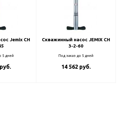
ль и крепеж
Комплектующие
анги
Корпус фильтра
Д и PPR
Сменные элементы
Стационарные фильтры
лекс
сос Jemix CH
Скважинный насос JEMIX CH
45
3-2-60
Комплекты картриджей
для PPR-труб
Комплетующие
о 5 дней
Под заказ до 5 дней
 герметики,
Питьевые системы
 руб.
14 562 руб.
очистки
Фильтры-кувшины
Кувшины
Сменные элементы