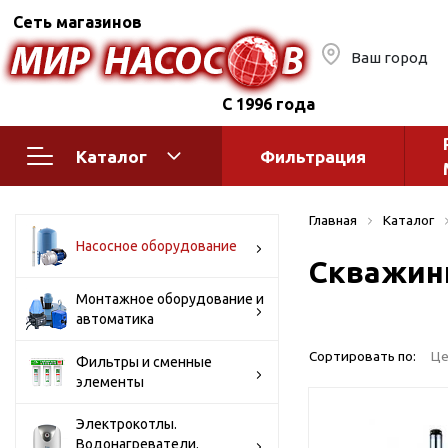
Сеть магазинов
Ваш город
С 1996 года
Каталог
Фильтрация
Насосное оборудование
Монтажное
Главная
Каталог
автоматик
Поверхностные насосы
Насосное оборудование
Скважин
Полив
Бытовые
Шкафы упр
Горизонтальные
Монтажное оборудование и
автоматика
многоступенчатые
Автоматика
Вертикальные
водоснабж
Сортировать по:
Це
Фильтры и сменные
многоступенчатые
элементы
Краны и ги
Консольно-
Оголовки и
моноблочные
Электрокотлы.
Водонагреватели.