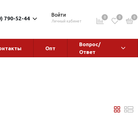
Войти
0
0
0
0) 790-52-44
Личный кабинет
Вопрос/
онтакты
Опт
Ответ
ементы
Электрокотлы. Водонагреватели.
Стабилизаторы
Водонагреватели
Электрокотлы
ы