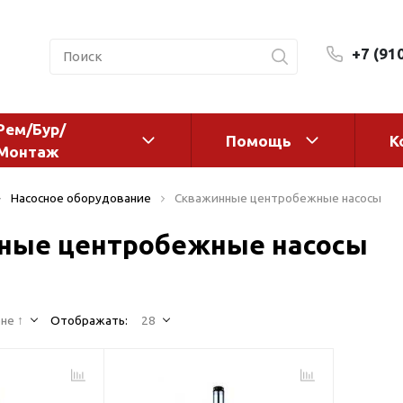
+7 (91
Рем/Бур/
Помощь
К
Монтаж
 оборудование и
Фильтры и сменные эл
Насосное оборудование
Скважинные центробежные насосы
а
Системы очистки воды
ные центробежные насосы
Комплектующие
авления
Реагенты
 для систем
Фильтрующие среды
ения
не ↑
Отображать:
28
Системы фильтрации
BWT
дранты
Магистральные фильтр
 адаптеры
Гейзер