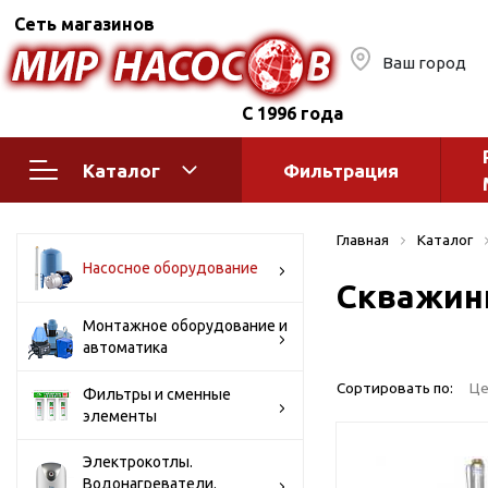
Сеть магазинов
Ваш город
С 1996 года
Каталог
Фильтрация
Насосное оборудование
Монтажное
Главная
Каталог
автоматик
Поверхностные насосы
Насосное оборудование
Скважин
Полив
Бытовые
Шкафы упр
Горизонтальные
Монтажное оборудование и
автоматика
многоступенчатые
Автоматика
Вертикальные
водоснабж
Сортировать по:
Це
Фильтры и сменные
многоступенчатые
элементы
Краны и ги
Консольно-
Оголовки и
моноблочные
Электрокотлы.
Водонагреватели.