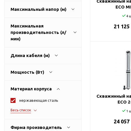
Скважинный на
ГВС и повышения
ECO MI
Максимальный напор (м)
давления
4 ш
Циркуляционные
насосы фланцевые
Максимальная
21 125
производительность (л/
Циркуляционные
30
270
мин)
насосы (сухой ротор)
Насосы для повышения
давления
Длина кабеля (м)
Рециркуляционные
40
400
насосы для ГВС
Мощность (Вт)
Циркуляционные
1
100
насосы резьбовые
Материал корпуса
Колодезные насосы
Скважинный на
нержавеющая сталь
250
9300
ECO 2
Насосы для фонтана и
Весь список
бассейна
латунь
1 ш
Фонтанные насосы
24 057
пластик
Фирма производитель
Насосы и оборудование