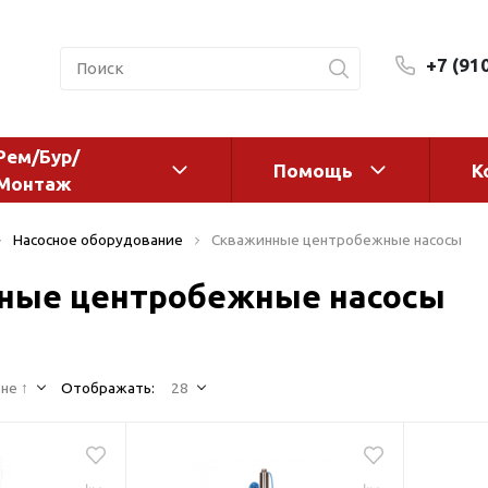
+7 (91
Рем/Бур/
Помощь
К
Монтаж
 оборудование и
Фильтры и сменные эл
Насосное оборудование
Скважинные центробежные насосы
а
Системы очистки воды
ные центробежные насосы
Комплектующие
авления
Реагенты
 для систем
Фильтрующие среды
ения
не ↑
Отображать:
28
Системы фильтрации
BWT
дранты
Магистральные фильтр
 адаптеры
Гейзер