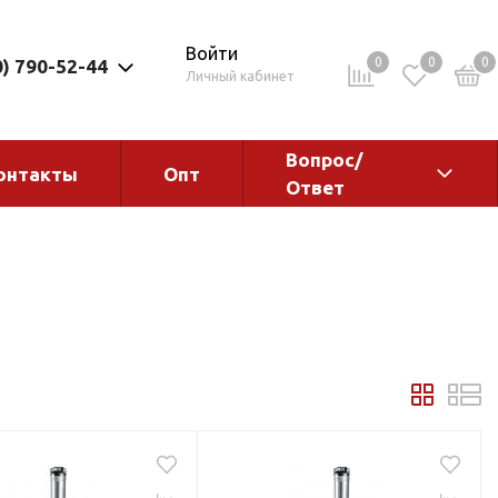
Войти
0
0
0
0) 790-52-44
Личный кабинет
Вопрос/
онтакты
Опт
Ответ
ементы
Электрокотлы. Водонагреватели.
Стабилизаторы
Водонагреватели
Электрокотлы
ы