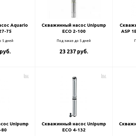
и
сос Aquario
Скважинный насос Unipump
Скважи
27-75
ECO 2-100
ASP 1
о 5 дней
Под заказ до 5 дней
П
 руб.
23 237 руб.
сос Unipump
Скважинный насос Unipump
Скважи
-80
ECO 4-132