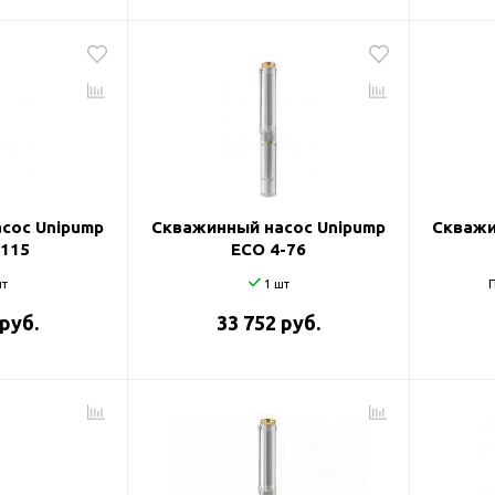
сос Unipump
Скважинный насос Unipump
Скважи
-115
ECO 4-76
т
1 шт
П
 руб.
33 752 руб.
оры