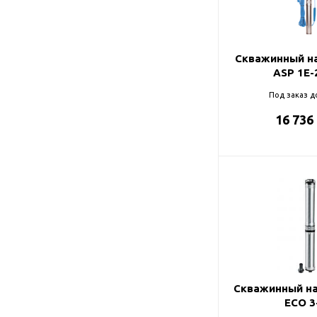
Подшипник
Насосы для перекачки
98
DAB
масел
99
Jemix
Скважинный на
Джилекс
ASP 1E-
Под заказ д
16 736
Скважинный на
ECO 3