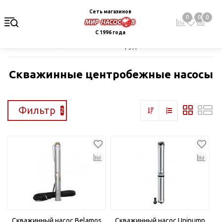
Сеть магазинов
0
0
0
С 1996 года
Главная
Каталог
Насосное оборудование
Скважинные це
Скважинные центробежные насосы
Фильтр
2
Скважинный насос Belamos
Скважинный насос Unipump