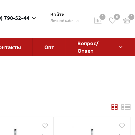
Войти
0
0
0
0) 790-52-44
Личный кабинет
Вопрос/
онтакты
Опт
Ответ
ементы
Электрокотлы. Водонагреватели.
Стабилизаторы
Водонагреватели
Электрокотлы
ы