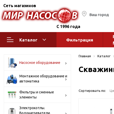
Сеть магазинов
Ваш город
С 1996 года
Каталог
Фильтрация
Насосное оборудование
Монтажное
Главная
Каталог
автоматик
Поверхностные насосы
Насосное оборудование
Скважин
Полив
Бытовые
Шкафы упр
Горизонтальные
Монтажное оборудование и
автоматика
многоступенчатые
Автоматика
Вертикальные
водоснабж
Сортировать по:
Це
Фильтры и сменные
многоступенчатые
элементы
Краны и ги
Консольно-
Оголовки и
моноблочные
Электрокотлы.
Водонагреватели.