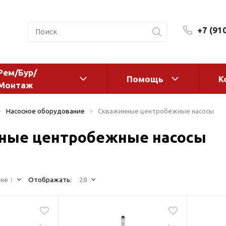
+7 (91
Рем/Бур/
Помощь
К
Монтаж
 оборудование и
Фильтры и сменные эл
Насосное оборудование
Скважинные центробежные насосы
а
Системы очистки воды
ные центробежные насосы
Комплектующие
авления
Реагенты
 для систем
Фильтрующие среды
ения
не ↑
Отображать:
28
Системы фильтрации
BWT
дранты
Магистральные фильтр
 адаптеры
Гейзер