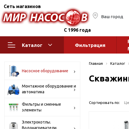
Сеть магазинов
Ваш город
С 1996 года
Каталог
Фильтрация
Насосное оборудование
Монтажное
Главная
Каталог
автоматик
Поверхностные насосы
Насосное оборудование
Скважин
Полив
Бытовые
Шкафы упр
Горизонтальные
Монтажное оборудование и
автоматика
многоступенчатые
Автоматика
Вертикальные
водоснабж
Сортировать по:
Це
Фильтры и сменные
многоступенчатые
элементы
Краны и ги
Консольно-
Оголовки и
моноблочные
Электрокотлы.
Водонагреватели.