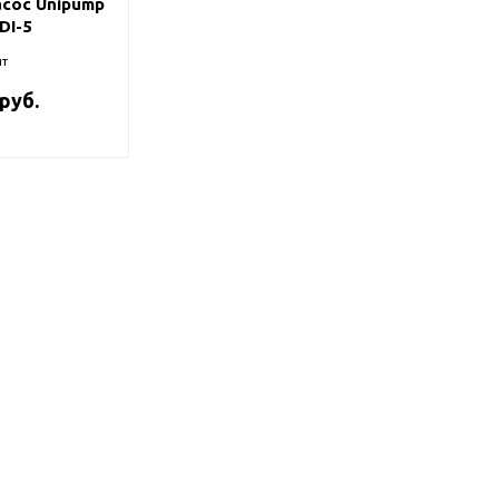
сос Unipump
DI-5
т
 руб.