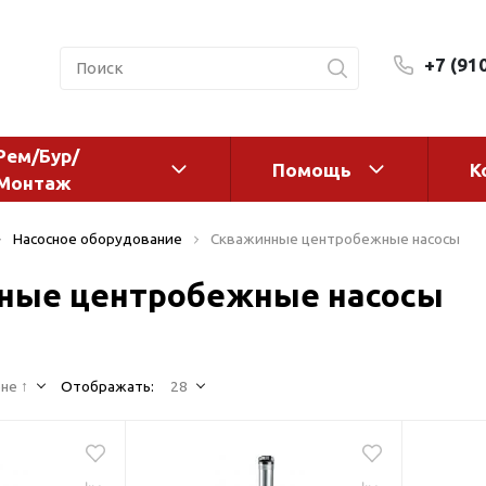
+7 (91
Рем/Бур/
Помощь
К
Монтаж
 оборудование и
Фильтры и сменные эл
Насосное оборудование
Скважинные центробежные насосы
а
Системы очистки воды
ные центробежные насосы
Комплектующие
авления
Реагенты
 для систем
Фильтрующие среды
ения
не ↑
Отображать:
28
Системы фильтрации
BWT
дранты
Магистральные фильтр
 адаптеры
Гейзер