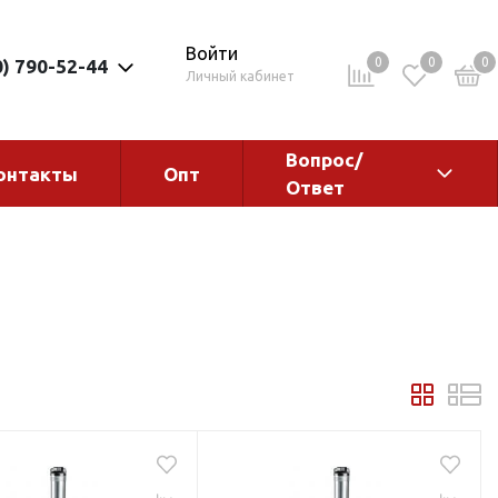
Войти
0
0
0
0) 790-52-44
Личный кабинет
Вопрос/
онтакты
Опт
Ответ
ементы
Электрокотлы. Водонагреватели.
Стабилизаторы
Водонагреватели
Электрокотлы
ы