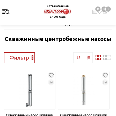
Сеть магазинов
0
0
0
С 1996 года
Главная
Каталог
Насосное оборудование
Скважинные це
Скважинные центробежные насосы
Фильтр
2
Скважинный насос Unipump
Скважинный насос Unipump