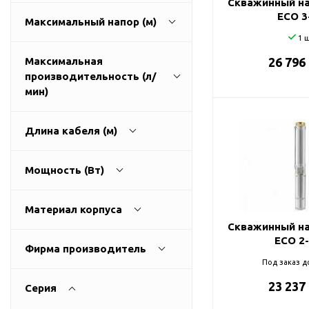
Скважинный на
ГВС и повышения
ECO 3
Максимальный напор (м)
давления
1 ш
Циркуляционные
насосы фланцевые
Максимальная
26 796
производительность (л/
Циркуляционные
30
270
мин)
насосы (сухой ротор)
Насосы для повышения
давления
Длина кабеля (м)
Рециркуляционные
40
400
насосы для ГВС
Мощность (Вт)
Циркуляционные
1
100
насосы резьбовые
Материал корпуса
Колодезные насосы
Скважинный на
латунь
250
9300
ECO 2
Насосы для фонтана и
Фирма производитель
бассейна
нержавеющая сталь
Под заказ д
Aquario
Фонтанные насосы
23 237
пластик
Серия
UNIPUMP
Насосы и оборудование