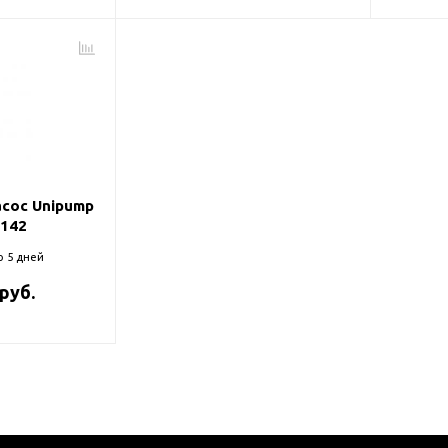
сос Unipump
-142
о 5 дней
 руб.
оры