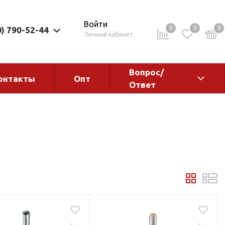
Войти
0
0
0
0) 790-52-44
Личный кабинет
Вопрос/
онтакты
Опт
Ответ
ементы
Электрокотлы. Водонагреватели.
Стабилизаторы
Водонагреватели
Электрокотлы
ы