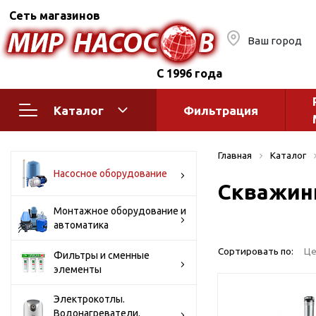
Сеть магазинов
Ваш город
С 1996 года
Каталог
Фильтрация
Насосное оборудование
Монтажное
Главная
Каталог
автоматик
Поверхностные насосы
Насосное оборудование
Скважин
Полив
Бытовые
Шкафы упр
Горизонтальные
Монтажное оборудование и
автоматика
многоступенчатые
Автоматика
Вертикальные
водоснабж
Сортировать по:
Це
Фильтры и сменные
многоступенчатые
элементы
Краны и ги
Консольно-
Оголовки и
моноблочные
Электрокотлы.
Водонагреватели.