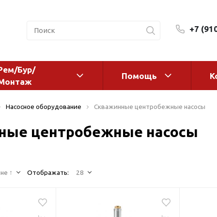
+7 (91
Рем/Бур/
Помощь
К
Монтаж
 оборудование и
Фильтры и сменные эл
Насосное оборудование
Скважинные центробежные насосы
а
Системы очистки воды
ные центробежные насосы
Комплектующие
авления
Реагенты
 для систем
Фильтрующие среды
ения
не ↑
Отображать:
28
Системы фильтрации
BWT
дранты
Магистральные фильтр
 адаптеры
Гейзер