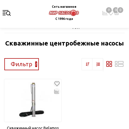
Сеть магазинов
0
0
0
С 1996 года
Главная
Каталог
Насосное оборудование
Скважинные це
Скважинные центробежные насосы
Фильтр
2
Скважинный насос Belamos