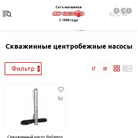
Сеть магазинов
0
0
0
С 1996 года
Главная
Каталог
Насосное оборудование
Скважинные це
Скважинные центробежные насосы
Фильтр
2
Скважинный насос Belamos