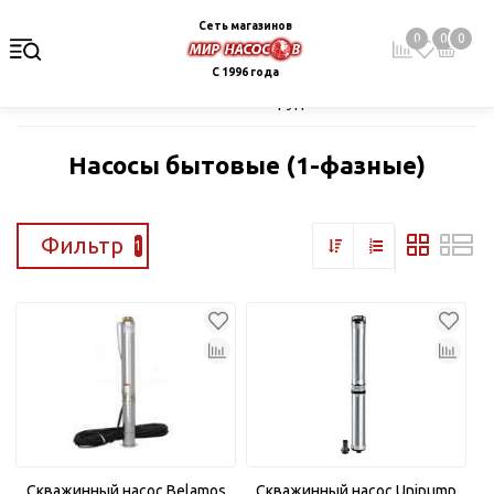
Сеть магазинов
0
0
0
С 1996 года
Главная
Каталог
Насосное оборудование
Скважинные це
Насосы бытовые (1-фазные)
Фильтр
1
Скважинный насос Belamos
Скважинный насос Unipump