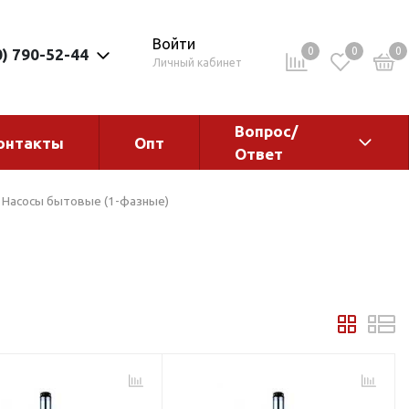
Войти
0
0
0
0) 790-52-44
Личный кабинет
Вопрос/
онтакты
Опт
Ответ
ементы
Электрокотлы. Водонагреватели.
Насосы бытовые (1-фазные)
Стабилизаторы
Водонагреватели
Электрокотлы
ы