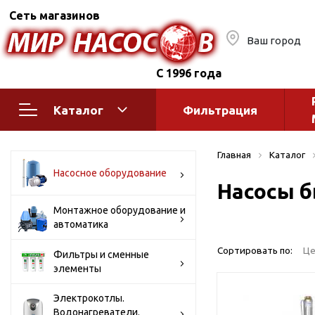
Сеть магазинов
Ваш город
С 1996 года
Каталог
Фильтрация
Насосное оборудование
Монтажное
Главная
Каталог
автоматик
Поверхностные насосы
Насосное оборудование
Насосы б
Полив
Бытовые
Шкафы упр
Горизонтальные
Монтажное оборудование и
автоматика
многоступенчатые
Автоматика
Вертикальные
водоснабж
Сортировать по:
Це
Фильтры и сменные
многоступенчатые
элементы
Краны и ги
Консольно-
Оголовки и
моноблочные
Электрокотлы.
Водонагреватели.