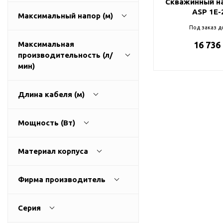
Скважинный на
ГВС и повышения
ASP 1E-
Максимальный напор (м)
давления
Под заказ д
Циркуляционные
насосы фланцевые
Максимальная
16 736
производительность (л/
Циркуляционные
30
215
мин)
насосы (сухой ротор)
Насосы для повышения
давления
Длина кабеля (м)
Рециркуляционные
40
150
насосы для ГВС
Мощность (Вт)
Циркуляционные
1
100
насосы резьбовые
Материал корпуса
Колодезные насосы
латунь
250
3200
Насосы для фонтана и
Фирма производитель
бассейна
нержавеющая сталь
Aquario
Фонтанные насосы
пластик
Серия
UNIPUMP
Насосы и оборудование