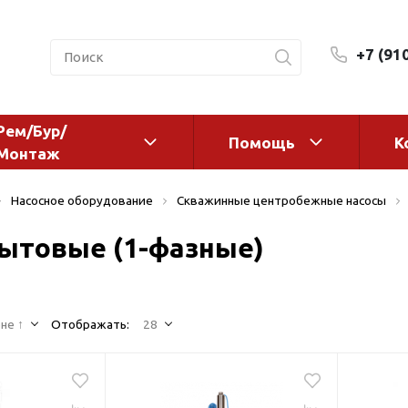
+7 (91
Рем/Бур/
Помощь
К
Монтаж
 оборудование и
Фильтры и сменные эл
Насосное оборудование
Скважинные центробежные насосы
а
Системы очистки воды
ытовые (1-фазные)
Комплектующие
авления
Реагенты
 для систем
Фильтрующие среды
ения
не ↑
Отображать:
28
Системы фильтрации
BWT
дранты
Магистральные фильтр
 адаптеры
Гейзер