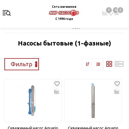
Сеть магазинов
0
0
0
С 1996 года
Главная
Каталог
Насосное оборудование
Скважинные це
Насосы бытовые (1-фазные)
Фильтр
1
Скважинный насос Aquario
Скважинный насос Aquario